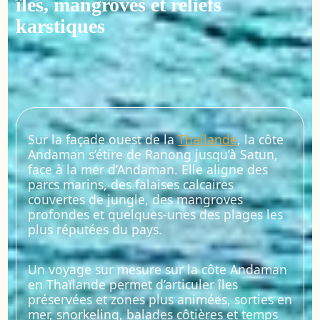
îles, mangroves et reliefs
karstiques
Sur la façade ouest de la
Thaïlande
, la côte
Andaman s’étire de Ranong jusqu’à Satun,
face à la mer d’Andaman. Elle aligne des
parcs marins, des falaises calcaires
couvertes de jungle, des mangroves
profondes et quelques-unes des plages les
plus réputées du pays.
Un voyage sur mesure sur la côte Andaman
en Thaïlande permet d’articuler îles
préservées et zones plus animées, sorties en
mer, snorkeling, balades côtières et temps