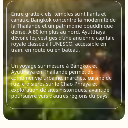
Entre gratte-ciels, temples scintillants et
canaux, Bangkok concentre la modernité de
la Thaïlande et un patrimoine bouddhique
dense. À 80 km plus au nord, Ayutthaya
dévoile les vestiges d’une ancienne capitale
royale classée à l’UNESCO, accessible en
train, en route ou en bateau.
Un voyage sur mesure à Bangkok et
Ayutthaya en Thaïlande permet de
combiner vie urbaine, marchés, cuisine de
rue, croisières sur le Chao Phraya et
exploration de sites historiques, avant de
poursuivre vers d’autres régions du pays.