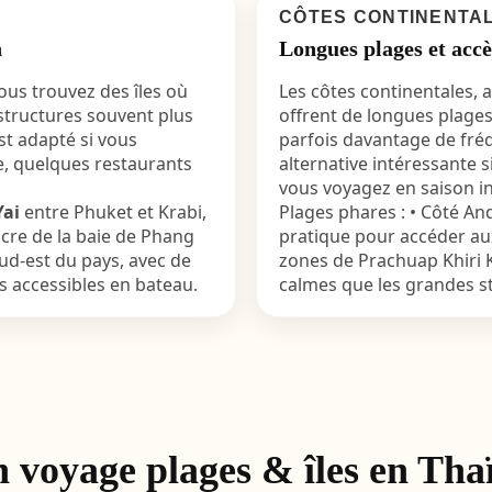
CÔTES CONTINENTA
n
Longues plages et accè
ous trouvez des îles où
Les côtes continentales, 
astructures souvent plus
offrent de longues plages
st adapté si vous
parfois davantage de fréq
ge, quelques restaurants
alternative intéressante s
vous voyagez en saison i
Yai
entre Phuket et Krabi,
Plages phares : • Côté An
cre de la baie de Phang
pratique pour accéder aux 
ud-est du pays, avec de
zones de Prachuap Khiri K
s accessibles en bateau.
calmes que les grandes s
voyage plages & îles en Tha