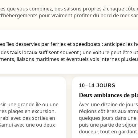
s que vous combinez, des saisons propres à chaque côte et
s d’hébergements pour vraiment profiter du bord de mer san
îles desservies par ferries et speedboats : anticipez les ho
 des taxis locaux suffisent souvent ; une voiture peut être u
ents, liaisons maritimes et éventuels vols internes plusieu
10–14 JOURS
Deux ambiances de pl
isir une grande île ou une
Avec une dizaine de jour
tres plages en excursion.
régions côtières aux atm
rabi avec des sorties en
quelques jours dans une 
 Samui avec une ou deux
puis une partie de séjour 
douceur, tout en gardant