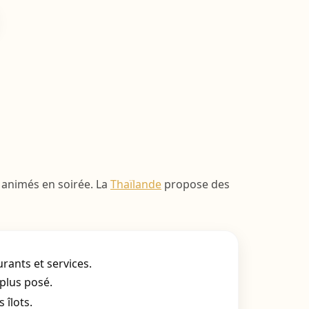
s animés en soirée. La
Thaïlande
propose des
ants et services.
plus posé.
 îlots.