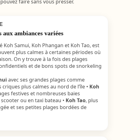
s pouvez faire sans vous presser.
E
es aux ambiances variées
té Koh Samui, Koh Phangan et Koh Tao, est
ouvent plus calmes à certaines périodes où
ison. On y trouve à la fois des plages
onfidentiels et de bons spots de snorkeling
mui
avec ses grandes plages comme
criques plus calmes au nord de l’île •
Koh
ges festives et nombreuses baies
n scooter ou en taxi bateau •
Koh Tao
, plus
ongée et ses petites plages bordées de