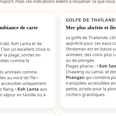
ransport, mais ces indications aident à visualiser ce que vou
GOLFE DE THAÏLAND
 ambiance de carte
Mer plus abritée et îl
Le golfe de Thaïlande, cô
apprécié pour ses eaux s
rabi, Koh Lanta et de
l’Andaman est en basse sa
C’est un excellent choix si
animées, des coins plus c
 la plage, sorties en
ou de plongée.
ivités comme le
Plages phares : •
Koh Sa
Chaweng ou Lamai, et des 
rès animées comme
Phangan
qui combine pla
es au nord de l’île •
tranquilles accessibles e
s, accessible uniquement
petite, prisée pour la pl
Ao Nang •
Koh Lanta
aux
rochers granitiques.
n séjour en famille ou à