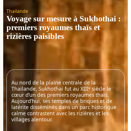
Thaïlande
Voyage sur mesure à Sukhothai :
premiers royaumes thaïs et
rizières paisibles
Au nord de la plaine centrale de la
Thaïlande, Sukhothai fut au XIIIᵉ siècle le
cœur d’un des premiers royaumes thaïs.
Aujourd’hui, ses temples de briques et de
latérite disséminés dans un parc historique
calme contrastent avec les rizières et les
villages alentour.