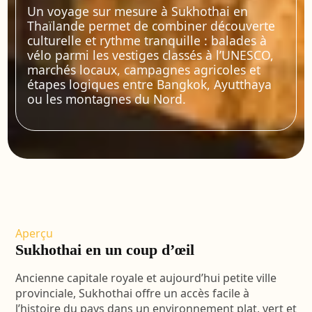
Un voyage sur mesure à Sukhothai en
Thaïlande permet de combiner découverte
culturelle et rythme tranquille : balades à
vélo parmi les vestiges classés à l’UNESCO,
marchés locaux, campagnes agricoles et
étapes logiques entre Bangkok, Ayutthaya
ou les montagnes du Nord.
Aperçu
Sukhothai en un coup d’œil
Ancienne capitale royale et aujourd’hui petite ville
provinciale, Sukhothai offre un accès facile à
l’histoire du pays dans un environnement plat, vert et