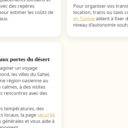
 avec des repères
Pour organiser vos transfe
our estimer les coûts de
location, trains ou taxis c
aux.
en Tunisie
aident à fixer d
niveau d’autonomie souha
aux portes du désert
maginer un voyage
ord, les villes du Sahel,
 une région oasienne au
s calmes, à des visites
es rencontres avec des
des températures, des
ts locaux, la page
sécurité
 générales et vous aide à
u moment.