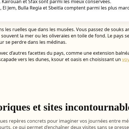
, Kairouan et Sfax sont parmi les mieux conservées.
 El Jem, Bulla Regia et Sbeïtla comptent parmi les plus mar
ans les ruelles que dans les musées. Vous passez de souks 
 souvent la mer ou les oliveraies en toile de fond. Le pays s
our se perdre dans les médinas.
c d’autres facettes du pays, comme une extension balnéaire 
scapade vers les dunes, ksour et oasis en choisissant un
voy
oriques et sites incontournabl
elques repères concrets pour imaginer vos journées entre mé
urts, ce qui permet d’enchaîner deux visites sans se presse