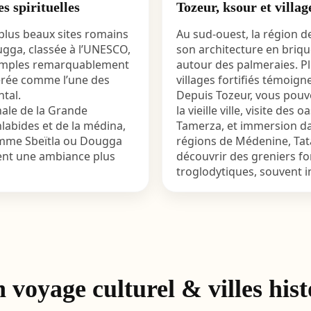
s spirituelles
Tozeur, ksour et villag
 plus beaux sites romains
Au sud-ouest, la région 
ougga, classée à l’UNESCO,
son architecture en briqu
 temples remarquablement
autour des palmeraies. Plu
érée comme l’une des
villages fortifiés témoig
ntal.
Depuis Tozeur, vous pouve
nale de la Grande
la vieille ville, visite d
abides et de la médina,
Tamerza, et immersion dan
comme Sbeïtla ou Dougga
régions de Médenine, Ta
rent une ambiance plus
découvrir des greniers for
troglodytiques, souvent in
oyage culturel & villes hist