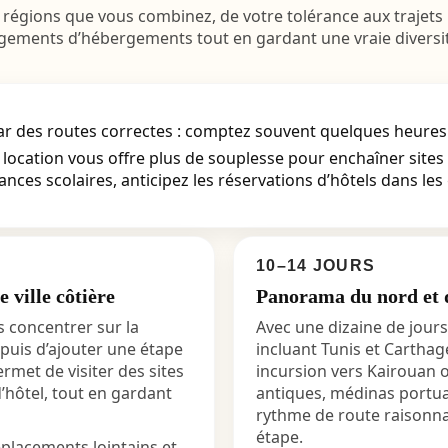
ions que vous combinez, de votre tolérance aux trajets par
ngements d’hébergements tout en gardant une vraie diversité 
s par des routes correctes : comptez souvent quelques heur
 location vous offre plus de souplesse pour enchaîner sites
nces scolaires, anticipez les réservations d’hôtels dans les 
10–14 JOURS
 ville côtière
Panorama du nord et d
s concentrer sur la
Avec une dizaine de jours
 puis d’ajouter une étape
incluant Tunis et Carthag
rmet de visiter des sites
incursion vers Kairouan 
’hôtel, tout en gardant
antiques, médinas portu
rythme de route raisonnab
étape.
déplacements lointains et