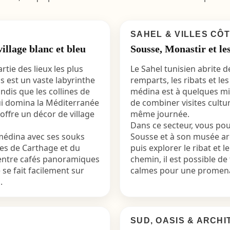
SAHEL & VILLES CÔ
illage blanc et bleu
Sousse, Monastir et le
tie des lieux les plus
Le Sahel tunisien abrite des
 est un vaste labyrinthe
remparts, les ribats et l
ndis que les collines de
médina est à quelques mi
qui domina la Méditerranée
de combiner visites cultur
offre un décor de village
même journée.
Dans ce secteur, vous po
 médina avec ses souks
Sousse et à son musée arc
ites de Carthage et du
puis explorer le ribat et
d entre cafés panoramiques
chemin, il est possible de 
se fait facilement sur
calmes pour une promenad
.
SUD, OASIS & ARCH