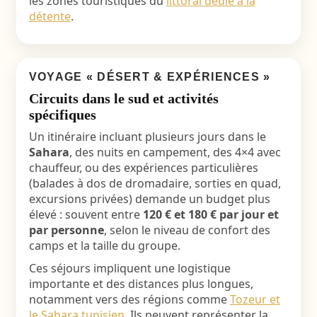
les zones touristiques du
littoral dédié à la
détente
.
VOYAGE « DÉSERT & EXPÉRIENCES »
Circuits dans le sud et activités
spécifiques
Un itinéraire incluant plusieurs jours dans le
Sahara
, des nuits en campement, des 4×4 avec
chauffeur, ou des expériences particulières
(balades à dos de dromadaire, sorties en quad,
excursions privées) demande un budget plus
élevé : souvent entre
120 € et 180 € par jour et
par personne
, selon le niveau de confort des
camps et la taille du groupe.
Ces séjours impliquent une logistique
importante et des distances plus longues,
notamment vers des régions comme
Tozeur et
le Sahara tunisien
. Ils peuvent représenter la