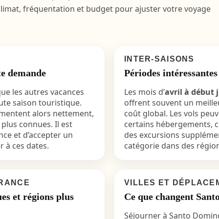
climat, fréquentation et budget pour ajuster votre voyage
INTER-SAISONS
rte demande
Périodes intéressantes
 que les autres vacances
Les mois d’
avril à début 
te saison touristique.
offrent souvent un meille
gmentent alors nettement,
coût global. Les vols peu
 plus connues. Il est
certains hébergements, c
ance et d’accepter un
des excursions suppléme
r à ces dates.
catégorie dans des régi
ÉRANCE
VILLES ET DÉPLACE
ues et régions plus
Ce que changent Santo 
Séjourner à Santo Domin