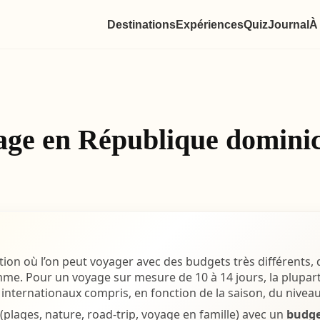
Destinations
Expériences
Quiz
Journal
À
ge en République dominica
ion où l’on peut voyager avec des budgets très différents, d
amme. Pour un voyage sur mesure de 10 à 14 jours, la plup
s internationaux compris, en fonction de la saison, du nivea
s (plages, nature, road-trip, voyage en famille) avec un
budge