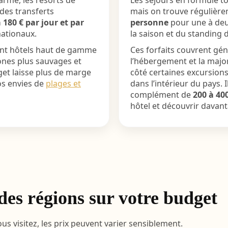
arme, les resorts de
Les séjours en formule tou
 des transferts
mais on trouve régulière
 180 € par jour et par
personne
pour une à deu
nationaux.
la saison et du standing d
ant hôtels haut de gamme
Ces forfaits couvrent géné
ones plus sauvages et
l’hébergement et la major
get laisse plus de marge
côté certaines excursions,
os envies de
plages et
dans l’intérieur du pays. 
complément de
200 à 40
hôtel et découvrir davan
 des régions sur votre budget
us visitez, les prix peuvent varier sensiblement.