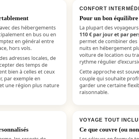
CONFORT INTERMÉD
rtablement
Pour un bon équilibre 
, avec des hébergements
La plupart des voyageurs
cipalement en bus ou en
110 € par jour et par pe
omptez en général entre
permet de combiner des 
ce, hors vols.
nuits en hébergement pl
voiture de location ou tra
des adresses locales, de
rythme régulier d’excurs
accepter des temps de
ent bien à celles et ceux
Cette approche est souv
ur, par exemple en
couple qui souhaite profit
 et une région plus nature
garder une certaine flexi
raisonnable.
VOYAGE TOUT INCL
rsonnalisés
Ce que couvre (ou non)