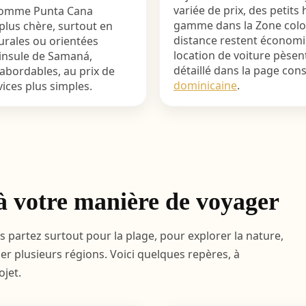
variée de prix, des petits
 comme Punta Cana
gamme dans la Zone coloni
plus chère, surtout en
distance restent économiq
rurales ou orientées
location de voiture pèse
ninsule de Samaná,
détaillé dans la page co
bordables, au prix de
dominicaine
.
ices plus simples.
à votre manière de voyager
partez surtout pour la plage, pour explorer la nature,
r plusieurs régions. Voici quelques repères, à
ojet.