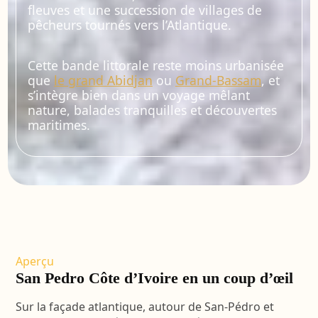
fleuves et une succession de villages de
pêcheurs tournés vers l’Atlantique.
Cette bande littorale reste moins urbanisée
que
le grand Abidjan
ou
Grand-Bassam
, et
s’intègre bien dans un voyage mêlant
nature, balades tranquilles et découvertes
maritimes.
Aperçu
San Pedro Côte d’Ivoire en un coup d’œil
Sur la façade atlantique, autour de San-Pédro et