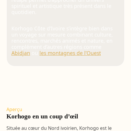
spirituel et artistique très présent dans le
quotidien.
Korhogo Côte d’Ivoire s’intègre bien dans
un voyage sur mesure combinant culture,
rencontres, marchés animés et nature, en
complément d’autres régions comme
Abidjan
ou
les montagnes de l’Ouest
.
Aperçu
Korhogo en un coup d’œil
Située au cœur du Nord ivoirien, Korhogo est le