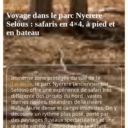
Tanzanie
Voyage dans le parc Nyerere–
Selous : safaris en 4×4, à pied et
en bateau
Immense zone protégée du sud de la
Tanzanie
, le parc Nyerere (anciennement
Selous) offre une expérience de safari très
différente des circuits du nord : vastes
plaines isolées, méandres de la rivière
Rufiji, faune dense et camps intimistes. On y
découvre un rythme plus posé, porté par
des paysages fluviaux spectaculaires et une
grande variété d’approches de la nature.