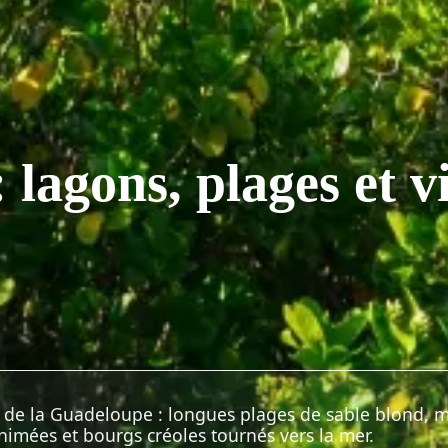
lagons, plages et v
e
e de la Guadeloupe : longues plages de sable blond, 
animées et bourgs créoles tournés vers la mer.