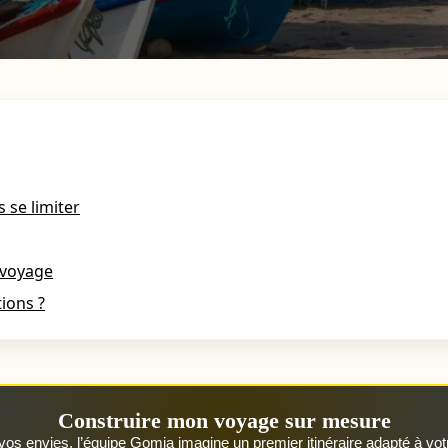
 se limiter
 voyage
tions ?
Construire mon voyage sur mesure
vos envies, l’équipe Gomia imagine un premier itinéraire adapté à vot