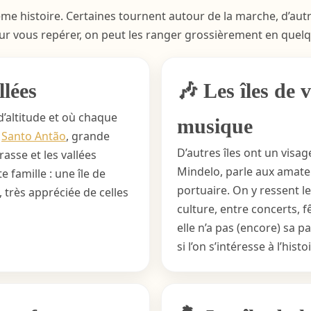
me histoire. Certaines tournent autour de la marche, d’autre
r vous repérer, on peut les ranger grossièrement en quelq
llées
🎶 Les îles de v
d’altitude et où chaque
musique
à
Santo Antão
, grande
D’autres îles ont un visag
asse et les vallées
Mindelo, parle aux amateu
e famille : une île de
portuaire. On y ressent le
, très appréciée de celles
culture, entre concerts, 
elle n’a pas (encore) sa p
si l’on s’intéresse à l’his