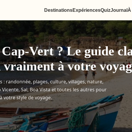
Destinations
Expériences
Quiz
Journal
À
u Cap-Vert ? Le guide cl
d vraiment à votre voya
s : randonnée, plages, culture, villages, nature,
icente, Sal, Boa Vista et toutes les autres pour
 à votre style de voyage.