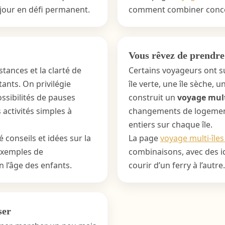
éjour en défi permanent.
comment combiner concer
Vous rêvez de prendre 
stances et la clarté de
Certains voyageurs ont su
nts. On privilégie
île verte, une île sèche, u
ossibilités de pauses
construit un
voyage mult
 activités simples à
changements de logement
entiers sur chaque île.
 conseils et idées sur la
La page
voyage multi-îles
exemples de
combinaisons, avec des id
n l’âge des enfants.
courir d’un ferry à l’autre.
ser