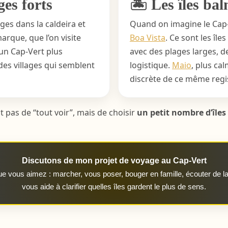
ges forts
🏝️ Les îles ba
ages dans la caldeira et
Quand on imagine le Cap-
arque, que l’on visite
Boa Vista
. Ce sont les îl
un Cap-Vert plus
avec des plages larges, 
 des villages qui semblent
logistique.
Maio
, plus cal
discrète de ce même regi
st pas de “tout voir”, mais de choisir
un petit nombre d’îles
Discutons de mon projet de voyage au Cap-Vert
ue vous aimez : marcher, vous poser, bouger en famille, écouter de
vous aide à clarifier quelles îles gardent le plus de sens.