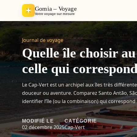
Gomia – Voyage
Votre voyage sur mesure
Journal de voyage
Quelle île choisir a
celle qui correspon
Le Cap-Vert est un archipel aux îles très différente
douceur ou aventure. Comparez Santo Antão, São V
identifier l’île (ou la combinaison) qui correspond
MODIFIÉ LE
CATÉGORIE
02 décembre 2025
Cap-Vert