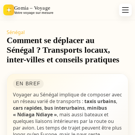
Gomia – Voyage
Votre voyage sur mesure
Sénégal
Comment se déplacer au
Sénégal ? Transports locaux,
inter-villes et conseils pratiques
EN BREF
Voyager au Sénégal implique de composer avec
un réseau varié de transports :
taxis urbains
,
cars rapides
,
bus interurbains
,
minibus
« Ndiaga Ndiaye »
, mais aussi bateaux et
quelques liaisons intérieures par la route ou
par avion. Les temps de trajet peuvent être plus
longs qu’en Europe, mais le pays reste